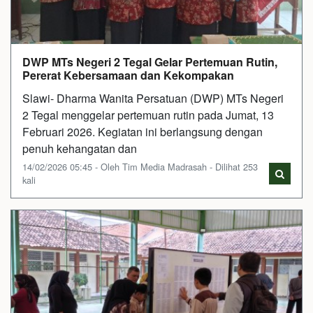
DWP MTs Negeri 2 Tegal Gelar Pertemuan Rutin,
Pererat Kebersamaan dan Kekompakan
Slawi- Dharma Wanita Persatuan (DWP) MTs Negeri
2 Tegal menggelar pertemuan rutin pada Jumat, 13
Februari 2026. Kegiatan ini berlangsung dengan
penuh kehangatan dan
14/02/2026 05:45 - Oleh Tim Media Madrasah - Dilihat 253
kali