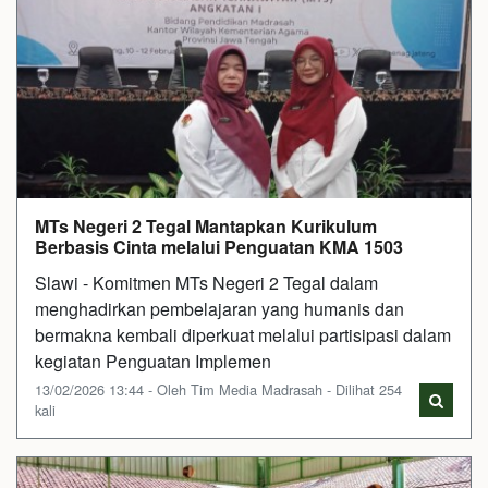
MTs Negeri 2 Tegal Mantapkan Kurikulum
Berbasis Cinta melalui Penguatan KMA 1503
Slawi - Komitmen MTs Negeri 2 Tegal dalam
menghadirkan pembelajaran yang humanis dan
bermakna kembali diperkuat melalui partisipasi dalam
kegiatan Penguatan Implemen
13/02/2026 13:44 - Oleh Tim Media Madrasah - Dilihat 254
kali