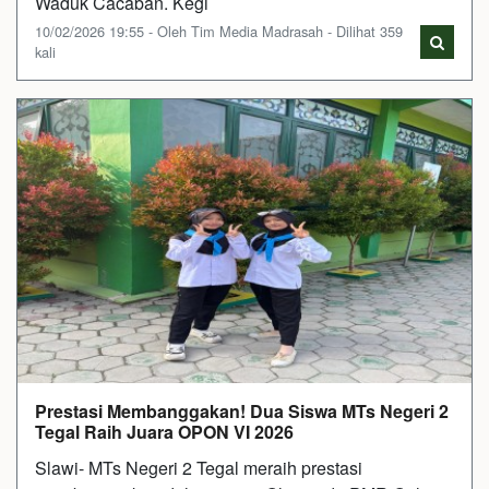
Waduk Cacaban. Kegi
10/02/2026 19:55 - Oleh Tim Media Madrasah - Dilihat 359
kali
Prestasi Membanggakan! Dua Siswa MTs Negeri 2
Tegal Raih Juara OPON VI 2026
Slawi- MTs Negeri 2 Tegal meraih prestasi