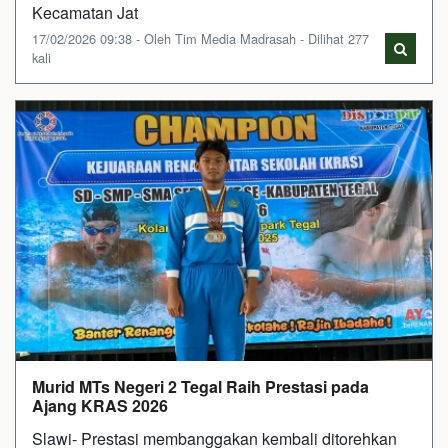
Kecamatan Jat
17/02/2026 09:38 - Oleh Tim Media Madrasah - Dilihat 277
kali
Murid MTs Negeri 2 Tegal Raih Prestasi pada
Ajang KRAS 2026
Slawi- Prestasi membanggakan kembali ditorehkan