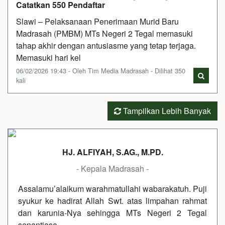
Catatkan 550 Pendaftar
​​Slawi – Pelaksanaan Penerimaan Murid Baru
Madrasah (PMBM) MTs Negeri 2 Tegal memasuki
tahap akhir dengan antusiasme yang tetap terjaga.
Memasuki hari kel
06/02/2026 19:43 - Oleh Tim Media Madrasah - Dilihat 350
kali
Tampilkan Lebih Banyak
HJ. ALFIYAH, S.AG., M.PD.
- Kepala Madrasah -
Assalamu’alaikum warahmatullahi wabarakatuh. Puji
syukur ke hadirat Allah Swt. atas limpahan rahmat
dan karunia-Nya sehingga MTs Negeri 2 Tegal
senantiasa…