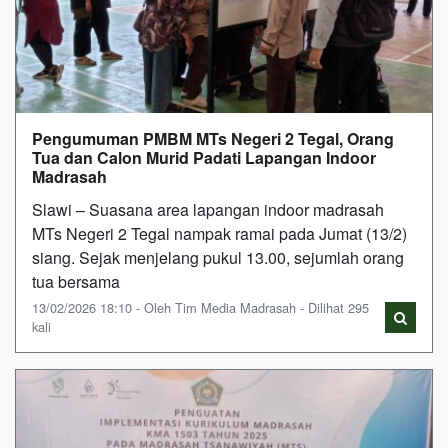
Pengumuman PMBM MTs Negeri 2 Tegal, Orang
Tua dan Calon Murid Padati Lapangan Indoor
Madrasah
Slawi – Suasana area lapangan indoor madrasah
MTs Negeri 2 Tegal nampak ramai pada Jumat (13/2)
siang. Sejak menjelang pukul 13.00, sejumlah orang
tua bersama
13/02/2026 18:10 - Oleh Tim Media Madrasah - Dilihat 295
kali