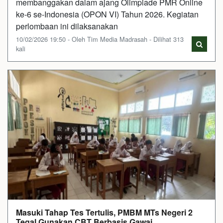
membanggakan dalam ajang Olimpiade PMR Online
ke-6 se-Indonesia (OPON VI) Tahun 2026. Kegiatan
perlombaan ini dilaksanakan
10/02/2026 19:50 - Oleh Tim Media Madrasah - Dilihat 313
kali
Masuki Tahap Tes Tertulis, PMBM MTs Negeri 2
Tegal Gunakan CBT Berbasis Gawai