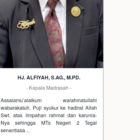
HJ. ALFIYAH, S.AG., M.PD.
- Kepala Madrasah -
Assalamu’alaikum warahmatullahi
wabarakatuh. Puji syukur ke hadirat Allah
Swt. atas limpahan rahmat dan karunia-
Nya sehingga MTs Negeri 2 Tegal
senantiasa…