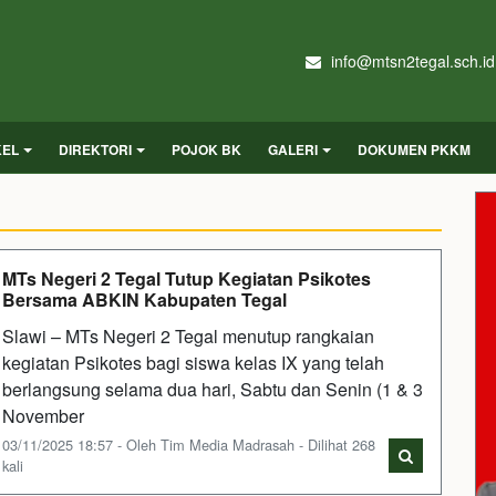
info@mtsn2tegal.sch.id
KEL
DIREKTORI
POJOK BK
GALERI
DOKUMEN PKKM
MTs Negeri 2 Tegal Tutup Kegiatan Psikotes
Bersama ABKIN Kabupaten Tegal
Slawi – MTs Negeri 2 Tegal menutup rangkaian
kegiatan Psikotes bagi siswa kelas IX yang telah
berlangsung selama dua hari, Sabtu dan Senin (1 & 3
November
03/11/2025 18:57 - Oleh Tim Media Madrasah - Dilihat 268
kali