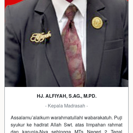
HJ. ALFIYAH, S.AG., M.PD.
- Kepala Madrasah -
Assalamu’alaikum warahmatullahi wabarakatuh. Puji
syukur ke hadirat Allah Swt. atas limpahan rahmat
dan karunia-Nya sehingga MTs Negeri 2 Tegal