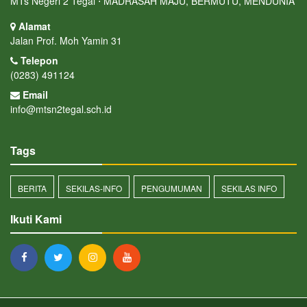
MTs Negeri 2 Tegal ⋅ MADRASAH MAJU, BERMUTU, MENDUNIA
Alamat
Jalan Prof. Moh Yamin 31
Telepon
(0283) 491124
Email
info@mtsn2tegal.sch.id
Tags
BERITA
SEKILAS-INFO
PENGUMUMAN
SEKILAS INFO
Ikuti Kami