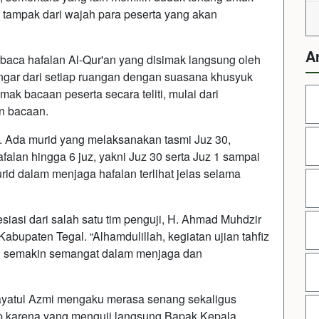
 tampak dari wajah para peserta yang akan
A
baca hafalan Al-Qur'an yang disimak langsung oleh
dengar dari setiap ruangan dengan suasana khusyuk
k bacaan peserta secara teliti, mulai dari
an bacaan.
. Ada murid yang melaksanakan tasmi Juz 30,
alan hingga 6 juz, yakni Juz 30 serta Juz 1 sampai
d dalam menjaga hafalan terlihat jelas selama
siasi dari salah satu tim penguji, H. Ahmad Muhdzir
bupaten Tegal. “Alhamdulillah, kegiatan ujian tahfiz
id semakin semangat dalam menjaga dan
, Inayatul Azmi mengaku merasa senang sekaligus
up karena yang menguji langsung Bapak Kepala