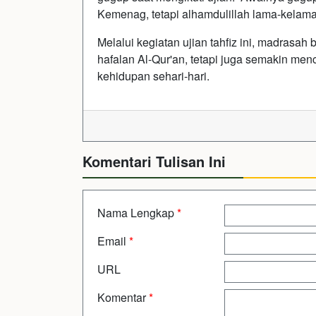
Kemenag, tetapi alhamdulillah lama-kelamaa
Melalui kegiatan ujian tahfiz ini, madrasa
hafalan Al-Qur'an, tetapi juga semakin menc
kehidupan sehari-hari.
Komentari Tulisan Ini
Nama Lengkap
*
Email
*
URL
Komentar
*