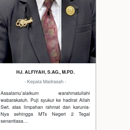
HJ. ALFIYAH, S.AG., M.PD.
- Kepala Madrasah -
Assalamu’alaikum warahmatullahi
wabarakatuh. Puji syukur ke hadirat Allah
Swt. atas limpahan rahmat dan karunia-
Nya sehingga MTs Negeri 2 Tegal
senantiasa…