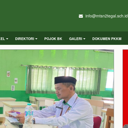
info@mtsn2tegal.sch.id
KEL
DIREKTORI
POJOK BK
GALERI
DOKUMEN PKKM