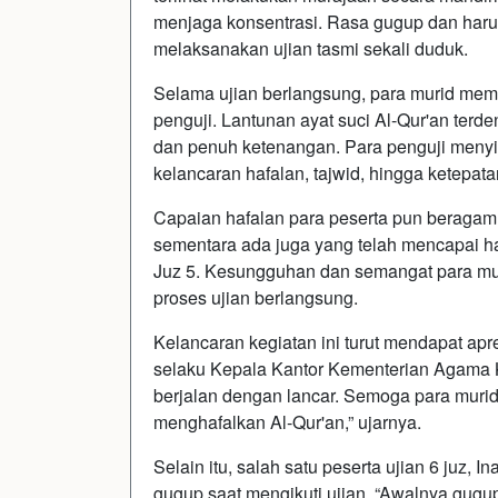
menjaga konsentrasi. Rasa gugup dan haru
melaksanakan ujian tasmi sekali duduk.
Selama ujian berlangsung, para murid mem
penguji. Lantunan ayat suci Al-Qur'an ter
dan penuh ketenangan. Para penguji menyima
kelancaran hafalan, tajwid, hingga ketepat
Capaian hafalan para peserta pun beragam
sementara ada juga yang telah mencapai haf
Juz 5. Kesungguhan dan semangat para muri
proses ujian berlangsung.
Kelancaran kegiatan ini turut mendapat apre
selaku Kepala Kantor Kementerian Agama Ka
berjalan dengan lancar. Semoga para mur
menghafalkan Al-Qur'an,” ujarnya.
Selain itu, salah satu peserta ujian 6 juz
gugup saat mengikuti ujian. “Awalnya gug