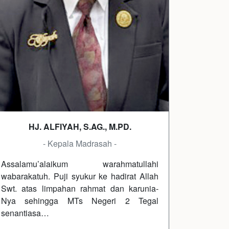
HJ. ALFIYAH, S.AG., M.PD.
- Kepala Madrasah -
Assalamu’alaikum warahmatullahi
wabarakatuh. Puji syukur ke hadirat Allah
Swt. atas limpahan rahmat dan karunia-
Nya sehingga MTs Negeri 2 Tegal
senantiasa…