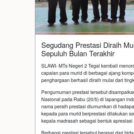
Segudang Prestasi Diraih Mu
Sepuluh Bulan Terakhir
SLAWI- MTs Negeri 2 Tegal kembali menor
capaian para murid di berbagai ajang kompe
penghargaan berhasil diraih mulai dari ting
Pengumuman prestasi tersebut disampaikan
Nasional pada Rabu (20/5) di lapangan in
nama peraih prestasi diumumkan di hadap
kepada para murid berprestasi dilakukan s
kepala madrasah sebagai bentuk apresiasi 
Berbagai prestasi tersebut berasal dari bida