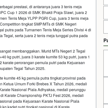
agai prestasi, di antaranya juara 3 tenis meja
BPC Cup 1 2026 di SMK Bhakti Praja Slawi, juara 2
namen Tenis Meja YLPP PGRI Cup, juara 3 tenis meja
a Competition tingkat SMP/MTs di SMK Negeri
al putra pada Turnamen Tenis Meja Series Divisi 4 di
Tegal, serta juara 2 tenis meja tunggal putra pada
P
ga sangat membanggakan. Murid MTs Negeri 2 Tegal
40 kg putri, juara 3 karate kumite 53 kg putri, juara 1
a 2 karate perorangan pemula putri pada Kejuaraan
bupaten Tegal Tahun 2025.
ate kumite 45 kg pemula putra tingkat provinsi pada
an Ketua Umum Forki Brebes X Tahun 2026, medali
Karate Nasional Piala Adhyaksa, medali perunggu
ra di Karate Championship PKTJ Fest 2026, medali
 nasional pada Kejuaraan Karate Nasional Piala
kg kadet putri tingkat nasional di Karate