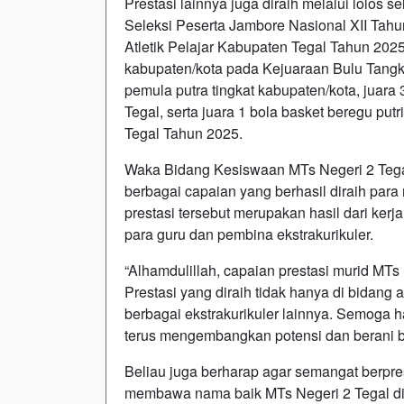
Prestasi lainnya juga diraih melalui lolos 
Seleksi Peserta Jambore Nasional XII Tahu
Atletik Pelajar Kabupaten Tegal Tahun 2025, 
kabupaten/kota pada Kejuaraan Bulu Tangkis
pemula putra tingkat kabupaten/kota, juara
Tegal, serta juara 1 bola basket beregu pu
Tegal Tahun 2025.
Waka Bidang Kesiswaan MTs Negeri 2 Tegal
berbagai capaian yang berhasil diraih para
prestasi tersebut merupakan hasil dari kerj
para guru dan pembina ekstrakurikuler.
“Alhamdulillah, capaian prestasi murid MT
Prestasi yang diraih tidak hanya di bidang a
berbagai ekstrakurikuler lainnya. Semoga ha
terus mengembangkan potensi dan berani be
Beliau juga berharap agar semangat berpr
membawa nama baik MTs Negeri 2 Tegal di t