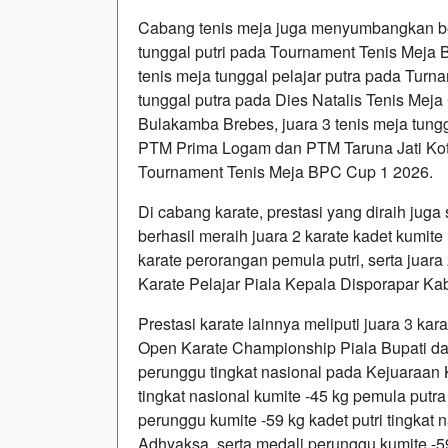
Cabang tenis meja juga menyumbangkan berb
tunggal putri pada Tournament Tenis Meja 
tenis meja tunggal pelajar putra pada Tur
tunggal putra pada Dies Natalis Tenis Mej
Bulakamba Brebes, juara 3 tenis meja tungg
PTM Prima Logam dan PTM Taruna Jati Kota 
Tournament Tenis Meja BPC Cup 1 2026.
Di cabang karate, prestasi yang diraih ju
berhasil meraih juara 2 karate kadet kumite +
karate perorangan pemula putri, serta juar
Karate Pelajar Piala Kepala Disporapar Ka
Prestasi karate lainnya meliputi juara 3 kar
Open Karate Championship Piala Bupati d
perunggu tingkat nasional pada Kejuaraan 
tingkat nasional kumite -45 kg pemula put
perunggu kumite -59 kg kadet putri tingkat
Adhyaksa, serta medali perunggu kumite -59 