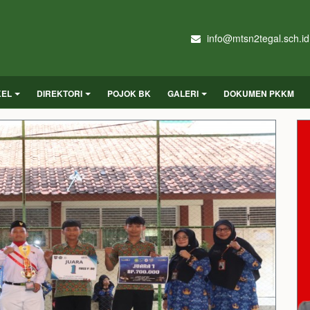
info@mtsn2tegal.sch.id
KEL
DIREKTORI
POJOK BK
GALERI
DOKUMEN PKKM