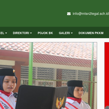
info@mtsn2tegal.sch.id
KEL
DIREKTORI
POJOK BK
GALERI
DOKUMEN PKKM