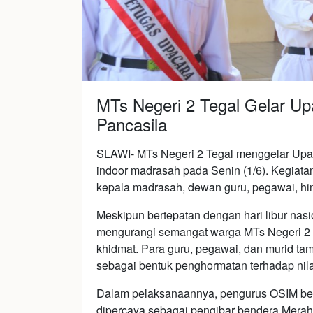
MTs Negeri 2 Tegal Gelar Upa
Pancasila
SLAWI- MTs Negeri 2 Tegal menggelar Upac
indoor madrasah pada Senin (1/6). Kegiatan 
kepala madrasah, dewan guru, pegawai, hi
Meskipun bertepatan dengan hari libur nasio
mengurangi semangat warga MTs Negeri 2 T
khidmat. Para guru, pegawai, dan murid ta
sebagai bentuk penghormatan terhadap nila
Dalam pelaksanaannya, pengurus OSIM ber
dipercaya sebagai pengibar bendera Merah 