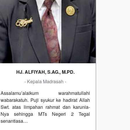
HJ. ALFIYAH, S.AG., M.PD.
- Kepala Madrasah -
Assalamu’alaikum warahmatullahi
wabarakatuh. Puji syukur ke hadirat Allah
Swt. atas limpahan rahmat dan karunia-
Nya sehingga MTs Negeri 2 Tegal
senantiasa…