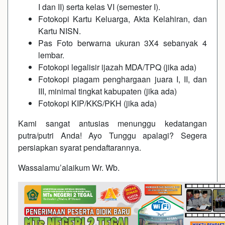
I dan II) serta kelas VI (semester I).
Fotokopi Kartu Keluarga, Akta Kelahiran, dan
Kartu NISN.
Pas Foto berwarna ukuran 3X4 sebanyak 4
lembar.
Fotokopi legalisir ijazah MDA/TPQ (jika ada)
Fotokopi piagam penghargaan juara I, II, dan
III, minimal tingkat kabupaten (jika ada)
Fotokopi KIP/KKS/PKH (jika ada)
Kami sangat antusias menunggu kedatangan
putra/putri Anda! Ayo Tunggu apalagi? Segera
persiapkan syarat pendaftarannya.
Wassalamu’alaikum Wr. Wb.