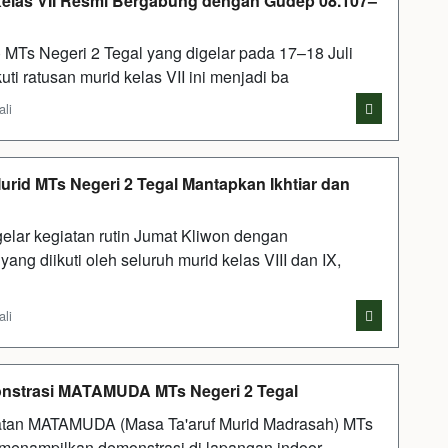
 Kelas VII Resmi Bergabung dengan Gudep 08.107–
MTs Negeri 2 Tegal yang digelar pada 17–18 Juli
ti ratusan murid kelas VII ini menjadi ba
ali
urid MTs Negeri 2 Tegal Mantapkan Ikhtiar dan
lar kegiatan rutin Jumat Kliwon dengan
ng diikuti oleh seluruh murid kelas VIII dan IX,
ali
onstrasi MATAMUDA MTs Negeri 2 Tegal
tan MATAMUDA (Masa Ta'aruf Murid Madrasah) MTs
r menampilkan demonstrasi di lapangan indoor