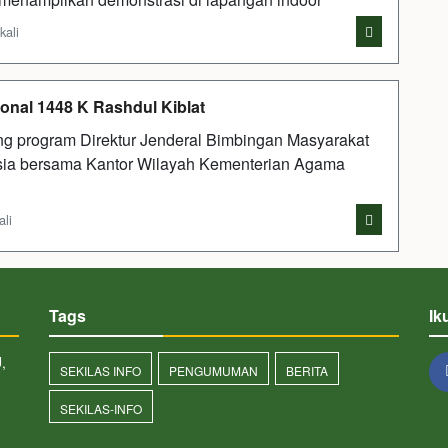
kali
onal 1448 K Rashdul Kiblat
ng program Direktur Jenderal Bimbingan Masyarakat
sia bersama Kantor Wilayah Kementerian Agama
ali
Tags
Ik
,
SEKILAS INFO
PENGUMUMAN
BERITA
SEKILAS-INFO