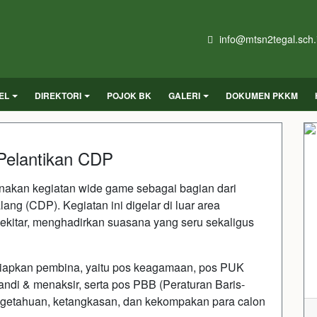
info@mtsn2tegal.sch.
EL
DIREKTORI
POJOK BK
GALERI
DOKUMEN PKKM
Pelantikan CDP
anakan kegiatan wide game sebagai bagian dari
ng (CDP). Kegiatan ini digelar di luar area
sekitar, menghadirkan suasana yang seru sekaligus
isiapkan pembina, yaitu pos keagamaan, pos PUK
i & menaksir, serta pos PBB (Peraturan Baris-
engetahuan, ketangkasan, dan kekompakan para calon