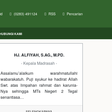
id
(0283) 491124
RSS
Pencarian
HUBUNGI KAMI
HJ. ALFIYAH, S.AG., M.PD.
- Kepala Madrasah -
Assalamu’alaikum warahmatullahi
wabarakatuh. Puji syukur ke hadirat Allah
Swt. atas limpahan rahmat dan karunia-
Nya sehingga MTs Negeri 2 Tegal
senantiasa…
SELENGKAPNYA