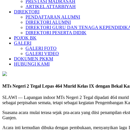
PRESTASI MADRASAH
ARTIKEL ATTARBIYAH
DIREKTORI
PENDAFTARAN ALUMNI
DIREKTORI ALUMNI
DIREKTORI GURU DAN TENAGA KEPENDIDIK
DIREKTORI PESERTA DIDIK
POJOK BK
GALERI
GALERI FOTO
GALERI VIDEO
DOKUMEN PKKM
HUBUNGI KAMI
MTs Negeri 2 Tegal Lepas 464 Murid Kelas IX dengan Bekal Kar
SLAWI — Lapangan indoor MTs Negeri 2 Tegal dipadati 464 murid kel
sebagai perpisahan semata, tetapi sebagai kegiatan Pengembangan K
Suasana acara mulai terasa sejak pra-acara yang diisi penampilan ek
Ganjen.
Acara inti kemudian dibuka dengan pembukaan, menyanyikan lagu In