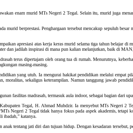
akan enam murid MTs Negeri 2 Tegal. Selain itu, murid juga menamp
murid berprestasi. Penghargaan tersebut mencakup sepuluh besar nilai
ikan apresiasi atas kerja keras murid selama tiga tahun belajar di
amater dan jadilah inspirasi di mana pun kalian melanjutkan, baik di
drasah terus dipertajam oleh orang tua di rumah. Menurutnya, keberhasi
lingkungan masing-masing.
didikan yang utuh. Ia mengurai hakikat pendidikan melalui empat 
an, moralitas, sekaligus keterampilan. Namun tanggung jawab pendidi
nan fasilitas madrasah, termasuk aula indoor, sebagai bagian dari 
Kabupaten Tegal, H. Ahmad Muhdzir. Ia menyebut MTs Negeri 2 Tega
 “MTs Negeri 2 Tegal tidak hanya fokus pada aspek akademis, tetapi 
i ibadah,” katanya.
anak tentang jati diri dan tujuan hidup. Dengan kesadaran tersebut, 