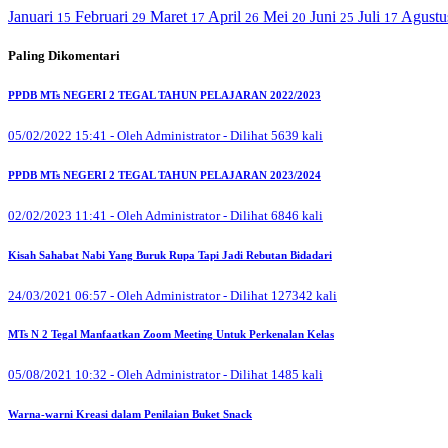
Januari
Februari
Maret
April
Mei
Juni
Juli
Agust
15
29
17
26
20
25
17
Paling Dikomentari
PPDB MTs NEGERI 2 TEGAL TAHUN PELAJARAN 2022/2023
05/02/2022 15:41 - Oleh Administrator - Dilihat 5639 kali
PPDB MTs NEGERI 2 TEGAL TAHUN PELAJARAN 2023/2024
02/02/2023 11:41 - Oleh Administrator - Dilihat 6846 kali
Kisah Sahabat Nabi Yang Buruk Rupa Tapi Jadi Rebutan Bidadari
24/03/2021 06:57 - Oleh Administrator - Dilihat 127342 kali
MTs N 2 Tegal Manfaatkan Zoom Meeting Untuk Perkenalan Kelas
05/08/2021 10:32 - Oleh Administrator - Dilihat 1485 kali
Warna-warni Kreasi dalam Penilaian Buket Snack