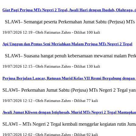
Giat Pagi Perjusa MTs Negeri 2 Tegal, Awali Hari dengan Ibadah, Olahraga
SLAWI– Semangat peserta Perkemahan Jumat Sabtu (Perjusa) MTs Neger
19/07/2026 12:19 - Oleh Fatimatus Zahro - Dilihat 100 kali
Api Unggun dan Pentas Seni Meriahkan Malam Perjusa MTs Negeri 2 Tegal
SLAWI– Suasana hangat penuh kebersamaan mewarnai malam Perkemah
19/07/2026 12:15 - Oleh Fatimatus Zahro - Dilihat 130 kali
Perjusa Berjalan Lancar, Ratusan Murid Kelas VII Resmi Bergabung dengan
SLAWI– Perkemahan Jumat Sabtu (Perjusa) MTs Negeri 2 Tegal yang di
19/07/2026 12:12 - Oleh Fatimatus Zahro - Dilihat 77 kali
Awali Jumat Kliwon dengan Istighosah, Murid MTs Negeri 2 Tegal Mantapkan
SLAWI – MTs Negeri 2 Tegal kembali menggelar kegiatan rutin Jumat
19/07/2026 12:02 - Oleh Fatimatus Zahro - Dilihat 92 kali