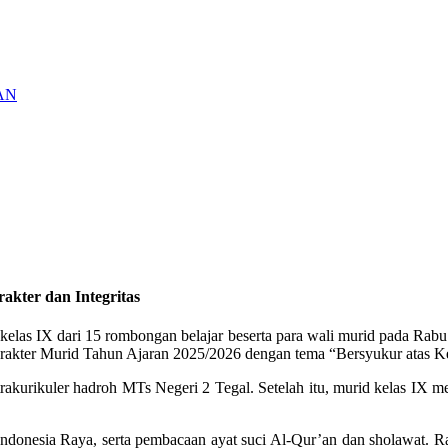
AN
akter dan Integritas
as IX dari 15 rombongan belajar beserta para wali murid pada Rabu (1
arakter Murid Tahun Ajaran 2025/2026 dengan tema “Bersyukur atas Ke
strakurikuler hadroh MTs Negeri 2 Tegal. Setelah itu, murid kelas IX m
donesia Raya, serta pembacaan ayat suci Al-Qur’an dan sholawat. Ran