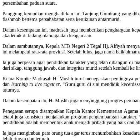
persembahan paduan suara.
Panggung kemudian menghadirkan tari Tanjung Gumirang yang dibaw
flashmob bertema persahabatan serta kerukunan antarmurid.
Dalam kesempatan ini, madrasah juga memberikan penghargaan kepada 
akademik di bidang olahraga dan keagamaan.
Dalam sambutannya, Kepala MTs Negeri 2 Tegal Hj. Alfiyah menyampa
ini melampaui rata-rata provinsi. Setelah lulus, jaga nama baik alm
Ia juga berpesan agar pendidikan karakter yang telah dibangun di ma
dari sikap, tanggung jawab, dan integritas murid setelah kembali ke 
Ketua Komite Madrasah H. Muslih turut menegaskan pentingnya pen
dan
learning to live together
. “Guru-guru di sini mendidik kecerdas
tuturnya.
Dalam kesempatan itu, H. Muslih juga menyinggung progres pembangu
Penegasan serupa disampaikan Kepala Kantor Kementerian Agama 
tetapi juga konsisten menjalankan program pengembangan karakter.
pendidikan adalah membentuk anak menjadi pribadi yang baik dan ahl
Ia juga mengimbau para orang tua agar terus menumbuhkan kesadaran 
lebih ringan dan terarah.