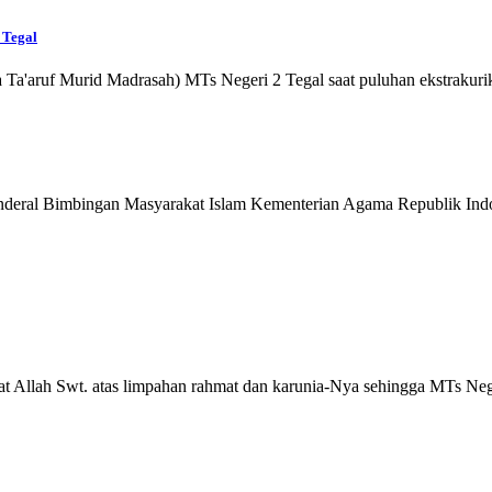
 Tegal
f Murid Madrasah) MTs Negeri 2 Tegal saat puluhan ekstrakurikul
nderal Bimbingan Masyarakat Islam Kementerian Agama Republik Ind
at Allah Swt. atas limpahan rahmat dan karunia-Nya sehingga MTs Neg