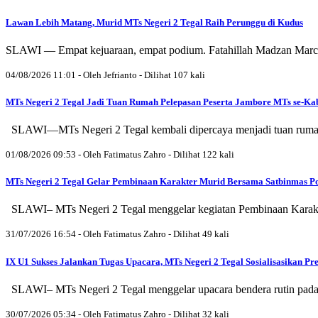
Lawan Lebih Matang, Murid MTs Negeri 2 Tegal Raih Perunggu di Kudus
SLAWI — Empat kejuaraan, empat podium. Fatahillah Madzan March
04/08/2026 11:01 - Oleh Jefrianto - Dilihat 107 kali
MTs Negeri 2 Tegal Jadi Tuan Rumah Pelepasan Peserta Jambore MTs se-Ka
SLAWI—MTs Negeri 2 Tegal kembali dipercaya menjadi tuan rumah P
01/08/2026 09:53 - Oleh Fatimatus Zahro - Dilihat 122 kali
MTs Negeri 2 Tegal Gelar Pembinaan Karakter Murid Bersama Satbinmas Po
SLAWI– MTs Negeri 2 Tegal menggelar kegiatan Pembinaan Karakter 
31/07/2026 16:54 - Oleh Fatimatus Zahro - Dilihat 49 kali
IX U1 Sukses Jalankan Tugas Upacara, MTs Negeri 2 Tegal Sosialisasikan Pres
SLAWI– MTs Negeri 2 Tegal menggelar upacara bendera rutin pada S
30/07/2026 05:34 - Oleh Fatimatus Zahro - Dilihat 32 kali