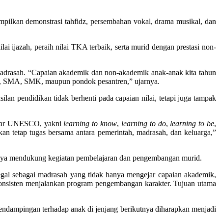
ilkan demonstrasi tahfidz, persembahan vokal, drama musikal, dan
 ijazah, peraih nilai TKA terbaik, serta murid dengan prestasi non-
 madrasah. “Capaian akademik dan non-akademik anak-anak kita tahun
 MAN, SMA, SMK, maupun pondok pesantren,” ujarnya.
lan pendidikan tidak berhenti pada capaian nilai, tetapi juga tampak
pilar UNESCO, yakni
learning to know
,
learning to do
,
learning to be
,
kan tetap tugas bersama antara pemerintah, madrasah, dan keluarga,”
upaya mendukung kegiatan pembelajaran dan pengembangan murid.
l sebagai madrasah yang tidak hanya mengejar capaian akademik,
konsisten menjalankan program pengembangan karakter. Tujuan utama
pendampingan terhadap anak di jenjang berikutnya diharapkan menjadi