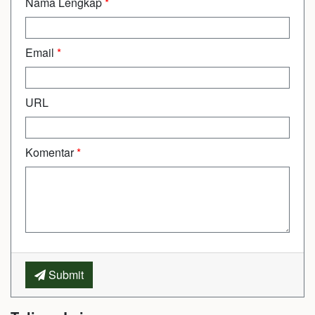
Nama Lengkap
*
Email
*
URL
Komentar
*
Submit