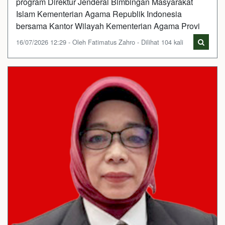
program Direktur Jenderal Bimbingan Masyarakat
Islam Kementerian Agama Republik Indonesia
bersama Kantor Wilayah Kementerian Agama Provi
16/07/2026 12:29 - Oleh Fatimatus Zahro - Dilihat 104 kali