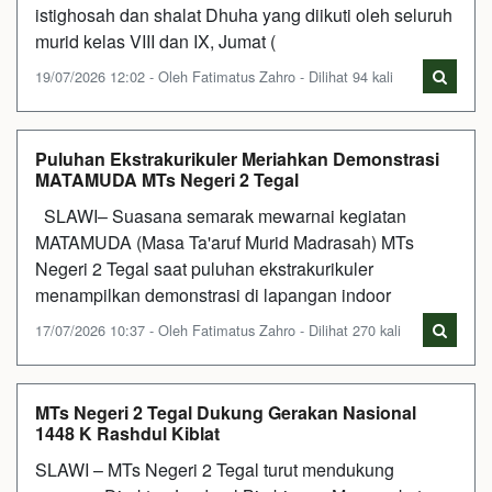
istighosah dan shalat Dhuha yang diikuti oleh seluruh
murid kelas VIII dan IX, Jumat (
19/07/2026 12:02 - Oleh Fatimatus Zahro - Dilihat 94 kali
Puluhan Ekstrakurikuler Meriahkan Demonstrasi
MATAMUDA MTs Negeri 2 Tegal
SLAWI– Suasana semarak mewarnai kegiatan
MATAMUDA (Masa Ta'aruf Murid Madrasah) MTs
Negeri 2 Tegal saat puluhan ekstrakurikuler
menampilkan demonstrasi di lapangan indoor
17/07/2026 10:37 - Oleh Fatimatus Zahro - Dilihat 270 kali
MTs Negeri 2 Tegal Dukung Gerakan Nasional
1448 K Rashdul Kiblat
SLAWI – MTs Negeri 2 Tegal turut mendukung