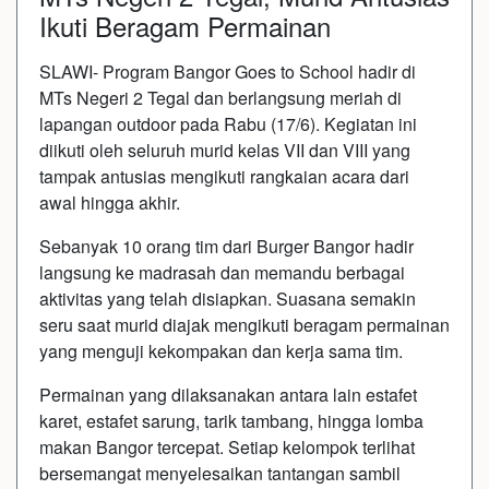
Ikuti Beragam Permainan
SLAWI- Program Bangor Goes to School hadir di
MTs Negeri 2 Tegal dan berlangsung meriah di
lapangan outdoor pada Rabu (17/6). Kegiatan ini
diikuti oleh seluruh murid kelas VII dan VIII yang
tampak antusias mengikuti rangkaian acara dari
awal hingga akhir.
Sebanyak 10 orang tim dari Burger Bangor hadir
langsung ke madrasah dan memandu berbagai
aktivitas yang telah disiapkan. Suasana semakin
seru saat murid diajak mengikuti beragam permainan
yang menguji kekompakan dan kerja sama tim.
Permainan yang dilaksanakan antara lain estafet
karet, estafet sarung, tarik tambang, hingga lomba
makan Bangor tercepat. Setiap kelompok terlihat
bersemangat menyelesaikan tantangan sambil