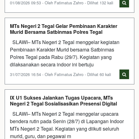
01/08/2026 09:53 - Oleh Fatimatus Zahro - Dilihat 132 kali
MTs Negeri 2 Tegal Gelar Pembinaan Karakter
Murid Bersama Satbinmas Polres Tegal
SLAWI– MTs Negeri 2 Tegal menggelar kegiatan
Pembinaan Karakter Murid bersama Satbinmas
Polres Tegal pada Rabu (29/7). Kegiatan yang
dilaksanakan secara indoor ini bertuju
31/07/2026 16:54 - Oleh Fatimatus Zahro - Dilihat 60 kali
IX U1 Sukses Jalankan Tugas Upacara, MTs
Negeri 2 Tegal Sosialisasikan Presensi Digital
SLAWI– MTs Negeri 2 Tegal menggelar upacara
bendera rutin pada Senin (28/7) di Lapangan Indoor
MTs Negeri 2 Tegal. Kegiatan yang diikuti seluruh
murid, guru, dan pegawai m