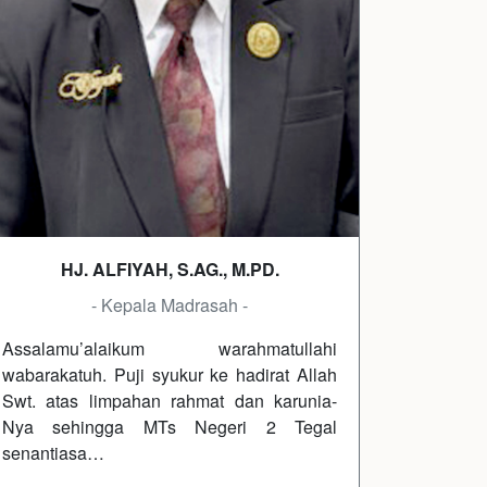
HJ. ALFIYAH, S.AG., M.PD.
- Kepala Madrasah -
Assalamu’alaikum warahmatullahi
wabarakatuh. Puji syukur ke hadirat Allah
Swt. atas limpahan rahmat dan karunia-
Nya sehingga MTs Negeri 2 Tegal
senantiasa…