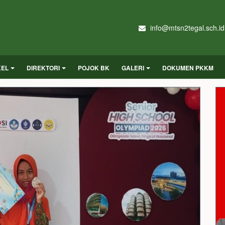
info@mtsn2tegal.sch.id
KEL
DIREKTORI
POJOK BK
GALERI
DOKUMEN PKKM