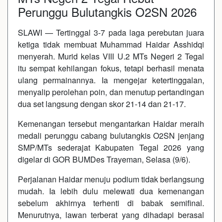
Perunggu Bulutangkis O2SN 2026
SLAWI — Tertinggal 3-7 pada laga perebutan juara
ketiga tidak membuat Muhammad Haidar Asshidqi
menyerah. Murid kelas VIII U.2 MTs Negeri 2 Tegal
itu sempat kehilangan fokus, tetapi berhasil menata
ulang permainannya. Ia mengejar ketertinggalan,
menyalip perolehan poin, dan menutup pertandingan
dua set langsung dengan skor 21-14 dan 21-17.
Kemenangan tersebut mengantarkan Haidar meraih
medali perunggu cabang bulutangkis O2SN jenjang
SMP/MTs sederajat Kabupaten Tegal 2026 yang
digelar di GOR BUMDes Trayeman, Selasa (9/6).
Perjalanan Haidar menuju podium tidak berlangsung
mudah. Ia lebih dulu melewati dua kemenangan
sebelum akhirnya terhenti di babak semifinal.
Menurutnya, lawan terberat yang dihadapi berasal